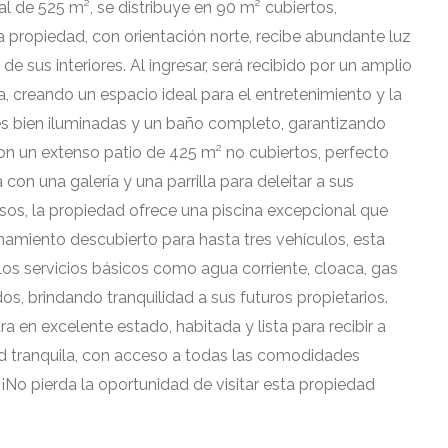
al de 525 m², se distribuye en 90 m² cubiertos,
 propiedad, con orientación norte, recibe abundante luz
de sus interiores. Al ingresar, será recibido por un amplio
, creando un espacio ideal para el entretenimiento y la
nes bien iluminadas y un baño completo, garantizando
con un extenso patio de 425 m² no cubiertos, perfecto
 con una galería y una parrilla para deleitar a sus
osos, la propiedad ofrece una piscina excepcional que
amiento descubierto para hasta tres vehículos, esta
. Los servicios básicos como agua corriente, cloaca, gas
os, brindando tranquilidad a sus futuros propietarios.
a en excelente estado, habitada y lista para recibir a
d tranquila, con acceso a todas las comodidades
¡No pierda la oportunidad de visitar esta propiedad