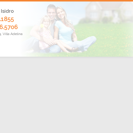
 Isidro
.1855
6.5706
 Villa Adelina