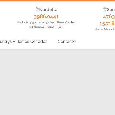
Nordelta
San
3986.0441
4763
15.718
Av. Italia 4950, Local 49, Ven Street Center,
Villanueva, Dique Luján.
Av de Mayo 24,
untrys y Barrios Cerrados
Contacto