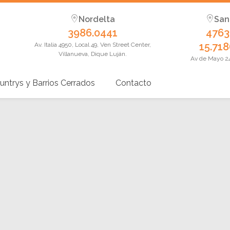
Nordelta
San
3986.0441
4763
15.718
Av. Italia 4950, Local 49, Ven Street Center,
Villanueva, Dique Luján.
Av de Mayo 24,
untrys y Barrios Cerrados
Contacto