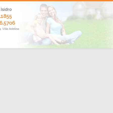
 Isidro
.1855
6.5706
 Villa Adelina