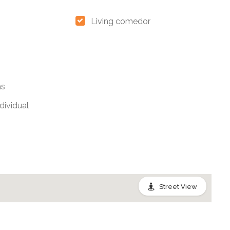
Living comedor
as
dividual
Street View